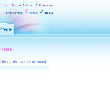
Szukaj
Kontakt
Pomoc
Polecamy
Forma afirmacji:
żeńska
męska
 ciele