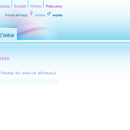
Szukaj
Kontakt
Pomoc
Polecamy
Forma afirmacji:
żeńska
męska
onie