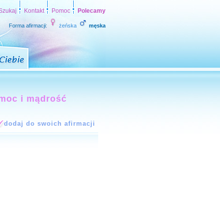
Szukaj
Kontakt
Pomoc
Polecamy
Forma afirmacji:
żeńska
męska
 moc i mądrość