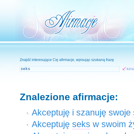
Znajdź interesujące Cię afirmacje, wpisując szukaną frazę
Znalezione afirmacje:
Akceptuję i szanuję swoje
Akceptuję
seks
w swoim ż