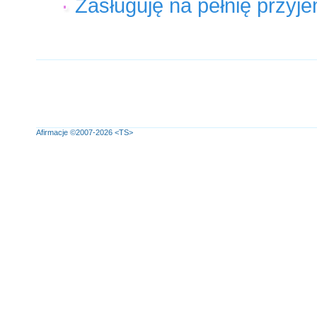
Zasługuję na pełnię przyj
Afirmacje
©2007-2026
<TS>