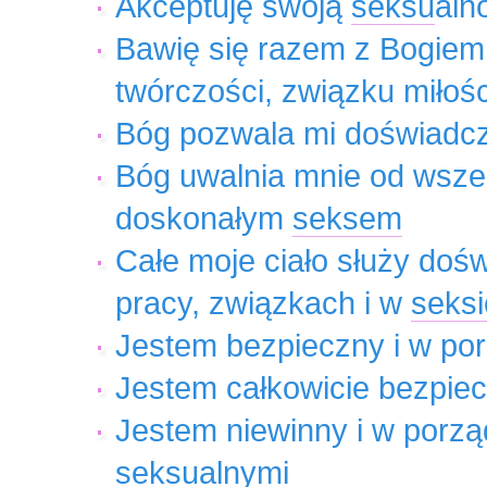
Akceptuję swoją
seks
u
aln
Bawię się razem z Bogiem 
twórczości, związku miłośc
Bóg pozwala mi doświadcz
Bóg uwalnia mnie od wszel
doskonałym
seks
em
Całe moje ciało służy dośw
pracy, związkach i w
seks
Jestem bezpieczny i w po
Jestem całkowicie bezpiec
Jestem niewinny i w porz
seks
u
alnymi