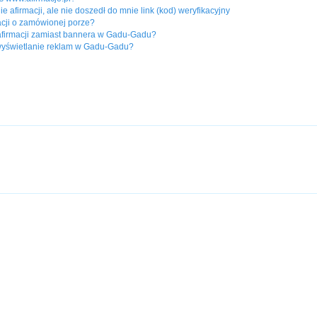
 afirmacji, ale nie doszedł do mnie link (kod) weryfikacyjny
acji o zamówionej porze?
afirmacji zamiast bannera w Gadu-Gadu?
wyświetlanie reklam w Gadu-Gadu?