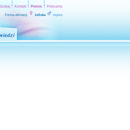
Szukaj
Kontakt
Pomoc
Polecamy
Forma afirmacji:
żeńska
męska