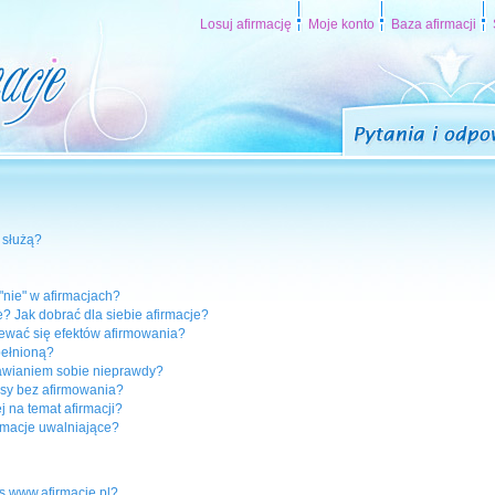
Losuj afirmację
Moje konto
Baza afirmacji
 służą?
nie" w afirmacjach?
? Jak dobrać dla siebie afirmacje?
ewać się efektów afirmowania?
pełnioną?
awianiem sobie nieprawdy?
sy bez afirmowania?
 na temat afirmacji?
rmacje uwalniające?
s www.afirmacje.pl?