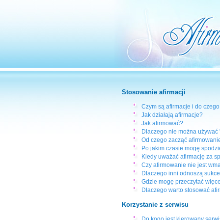
Stosowanie afirmacji
Czym są afirmacje i do czego
Jak działają afirmacje?
Jak afirmować?
Dlaczego nie można używać "
Od czego zacząć afirmowanie
Po jakim czasie mogę spodzi
Kiedy uważać afirmację za s
Czy afirmowanie nie jest wm
Dlaczego inni odnoszą sukce
Gdzie mogę przeczytać więcej
Dlaczego warto stosować afi
Korzystanie z serwisu
Do kogo jest kierowany serwi