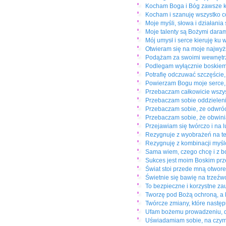
Kocham Boga i Bóg zawsze 
Kocham i szanuję wszystko co
Moje myśli, słowa i działani
Moje talenty są Bożymi darami
Mój umysł i serce kieruję ku
Otwieram się na moje najwy
Podążam za swoimi wewnętrzn
Podlegam wyłącznie boskiemu
Potrafię odczuwać szczęście,
Powierzam Bogu moje serce, 
Przebaczam całkowicie wszys
Przebaczam sobie oddzieleni
Przebaczam sobie, ze odwróci
Przebaczam sobie, że obwinia
Przejawiam się twórczo i na 
Rezygnuje z wyobrażeń na te
Rezygnuję z kombinacji myślo
Sama wiem, czego chcę i z b
Sukces jest moim Boskim pr
Świat stoi przede mną otwor
Świetnie się bawię na trzeźw
To bezpieczne i korzystne zau
Tworzę pod Bożą ochroną, a
Twórcze zmiany, które następ
Ufam bożemu prowadzeniu, dl
Uświadamiam sobie, na czym 