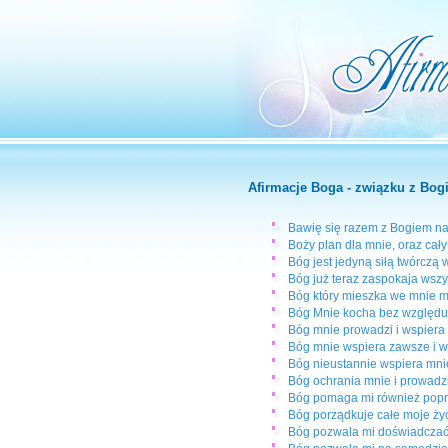
Afirmacje Boga - związku z Bog
Bawię się razem z Bogiem na t
Boży plan dla mnie, oraz cał
Bóg jest jedyną siłą twórczą
Bóg już teraz zaspokaja wszy
Bóg który mieszka we mnie ma
Bóg Mnie kocha bez względu 
Bóg mnie prowadzi i wspiera 
Bóg mnie wspiera zawsze i w
Bóg nieustannie wspiera mni
Bóg ochrania mnie i prowadzi
Bóg pomaga mi również poprze
Bóg porządkuje całe moje życ
Bóg pozwala mi doświadczać 