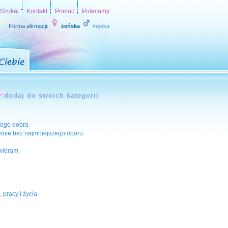
Szukaj
Kontakt
Pomoc
Polecamy
Forma afirmacji:
żeńska
męska
szego dobra
 mnie bez najmniejszego oporu
twieram
pracy i życia