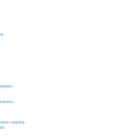
ie
zejawiam
 sukcesu
rania i wspiera
dzi