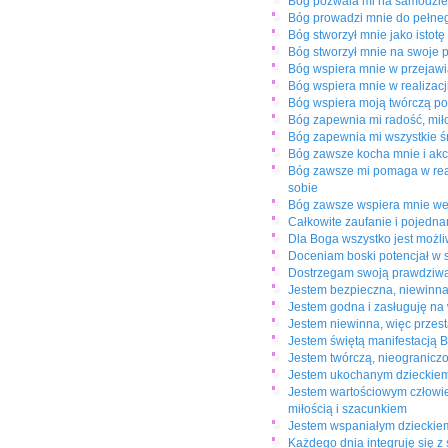
Bóg pozwala mi na samodziel
Bóg prowadzi mnie do pełne
Bóg stworzył mnie jako istotę
Bóg stworzył mnie na swoje p
Bóg wspiera mnie w przejawi
Bóg wspiera mnie w realizac
Bóg wspiera moją twórczą pos
Bóg zapewnia mi radość, miło
Bóg zapewnia mi wszystkie śr
Bóg zawsze kocha mnie i akce
Bóg zawsze mi pomaga w real
sobie
Bóg zawsze wspiera mnie we
Całkowite zaufanie i pojedna
Dla Boga wszystko jest możli
Doceniam boski potencjał w s
Dostrzegam swoją prawdziwą
Jestem bezpieczna, niewinn
Jestem godna i zasługuję na
Jestem niewinna, więc przest
Jestem świętą manifestacją 
Jestem twórczą, nieograniczo
Jestem ukochanym dzieckiem 
Jestem wartościowym człowiek
miłością i szacunkiem
Jestem wspaniałym dzieckie
Każdego dnia integruję się 