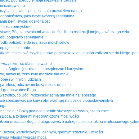
ność, Bóg aprobuje moje niezależne decyzje
go uzdrowienia
 czystą i niewinną i to jest moja prawdziwa natura
odobieństwo, jako istotę twórczą i spełnioną
aniu pełni swojej doskonałości
ji moich pomysłów
tawę, Bóg zapewnia mi wszelkie środki do realizacji mojego twórczego celu
ść, bogactwo i spełnienie
odki potrzebne do realizacji moich celów
ptuje to, co robię
izacji moich twórczych planów, ponieważ w ten sposób zbliżam się do Niego, p
 wszystkim, co dla mnie ważne
nie z Bogiem jest dla mnie bezpieczne i korzystne
we, nawet to, żeby było możliwe dla mnie
obie i w innych ludziach
 wartość, odczuwam bożą miłość do mnie
a i godna wobec Boga
 wszystko, co Bóg i wszechświat ma dla mnie najlepszego
aję spodziewać się kary i otwieram się na boskie błogosławieństwa
Boga
ną istotą, z Bożą pomocą potrafię stworzyć wszystko, czego chcę
Boga, a to daje mi nieograniczone możliwości
iem w oczach Boga, dlatego zawsze patrzę na siebie jak na wartościowego człowi
m Bożym, wartościowym i cennym, godnym szacunku i miłości
z swoją własną twórczą mocą