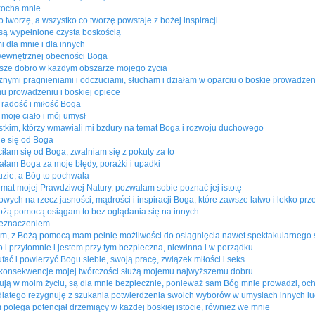
kocha mnie
 tworzę, a wszystko co tworzę powstaje z bożej inspiracji
a są wypełnione czysta boskością
 dla mnie i dla innych
 wewnętrznej obecności Boga
ższe dobro w każdym obszarze mojego życia
ymi pragnieniami i odczuciami, słucham i działam w oparciu o boskie prowadzen
 prowadzeniu i boskiej opiece
 radość i miłość Boga
moje ciało i mój umysł
tkim, którzy wmawiali mi bzdury na temat Boga i rozwoju duchowego
e się od Boga
łam się od Boga, zwalniam się z pokuty za to
łam Boga za moje błędy, porażki i upadki
luzie, a Bóg to pochwala
mat mojej Prawdziwej Natury, pozwalam sobie poznać jej istotę
wych na rzecz jasności, mądrości i inspiracji Boga, które zawsze łatwo i lekko pr
ożą pomocą osiągam to bez oglądania się na innych
zeznaczeniem
em, z Bożą pomocą mam pełnię możliwości do osiągnięcia nawet spektakularnego
o i przytomnie i jestem przy tym bezpieczna, niewinna i w porządku
fać i powierzyć Bogu siebie, swoją pracę, związek miłości i seks
 konsekwencje mojej twórczości służą mojemu najwyższemu dobru
ują w moim życiu, są dla mnie bezpiecznie, ponieważ sam Bóg mnie prowadzi, och
atego rezygnuję z szukania potwierdzenia swoich wyborów w umysłach innych lu
polega potencjał drzemiący w każdej boskiej istocie, również we mnie