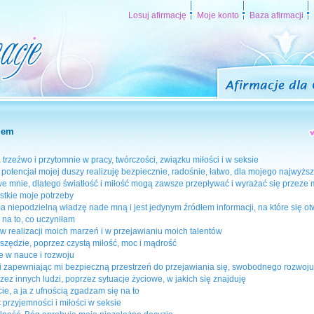
Losuj afirmację
Moje konto
Baza afirmacji
iem
rzeźwo i przytomnie w pracy, twórczości, związku miłości i w seksie
y potencjał mojej duszy realizuję bezpiecznie, radośnie, łatwo, dla mojego najwyż
 we mnie, dlatego światłość i miłość mogą zawsze przepływać i wyrażać się przeze
stkie moje potrzeby
 niepodzielną władzę nade mną i jest jedynym źródłem informacji, na które się o
na to, co uczyniłam
w realizacji moich marzeń i w przejawianiu moich talentów
szędzie, poprzez czystą miłość, moc i mądrość
e w nauce i rozwoju
 zapewniając mi bezpieczną przestrzeń do przejawiania się, swobodnego rozwoju, 
z innych ludzi, poprzez sytuacje życiowe, w jakich się znajduję
ie, a ja z ufnością zgadzam się na to
przyjemności i miłości w seksie